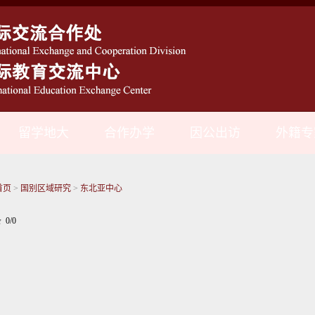
留学地大
合作办学
因公出访
外籍专
首页
>
国别区域研究
>
东北亚中心
 0/0