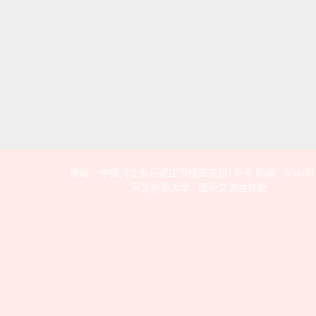
地址：中国河北省石家庄市槐安东路136号 邮编：050031
河北地质大学 国际交流合作处