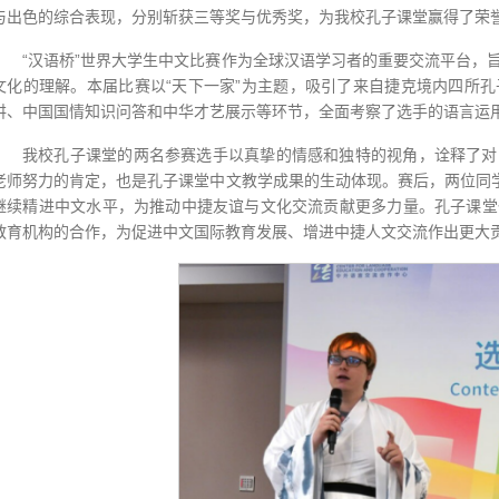
与出色的综合表现，分别斩获三等奖与优秀奖，为我校孔子课堂赢得了荣
“汉语桥”世界大学生中文比赛作为全球汉语学习者的重要交流平台，
文化的理解。本届比赛以“天下一家”为主题，吸引了来自捷克境内四所
讲、中国国情知识问答和中华才艺展示等环节，全面考察了选手的语言运
我校孔子课堂的两名参赛选手以真挚的情感和独特的视角，诠释了对
老师努力的肯定，也是孔子课堂中文教学成果的生动体现。赛后，两位同学
继续精进中文水平，为推动中捷友谊与文化交流贡献更多力量。孔子课堂
教育机构的合作，为促进中文国际教育发展、增进中捷人文交流作出更大