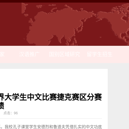
家
汉语推广
国别区域研究
留学生招生
世界大学生中文比赛捷克赛区分赛
绩
来源： 点击：
96
落幕。我校孔子课堂学生安德烈和鲁道夫凭借扎实的中文功底